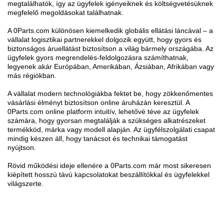
megtalálhatók, így az ügyfelek igényeiknek és költségvetésüknek
megfelelő megoldásokat találhatnak.
A 0Parts.com különösen kiemelkedik globális ellátási láncával – a
vállalat logisztikai partnerekkel dolgozik együtt, hogy gyors és
biztonságos áruellátást biztosítson a világ bármely országába. Az
ügyfelek gyors megrendelés-feldolgozásra számíthatnak,
legyenek akár Európában, Amerikában, Ázsiában, Afrikában vagy
más régiókban.
A vállalat modern technológiákba fektet be, hogy zökkenőmentes
vásárlási élményt biztosítson online áruházán keresztül. A
0Parts.com online platform intuitív, lehetővé téve az ügyfelek
számára, hogy gyorsan megtalálják a szükséges alkatrészeket
termékkód, márka vagy modell alapján. Az ügyfélszolgálati csapat
mindig készen áll, hogy tanácsot és technikai támogatást
nyújtson.
Rövid működési ideje ellenére a 0Parts.com már most sikeresen
kiépített hosszú távú kapcsolatokat beszállítókkal és ügyfelekkel
világszerte.