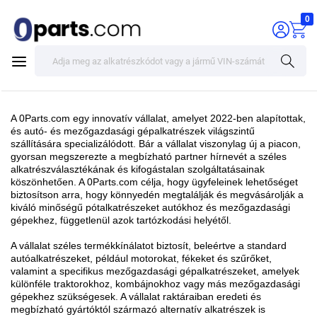
0
A 0Parts.com egy innovatív vállalat, amelyet 2022-ben alapítottak,
és autó- és mezőgazdasági gépalkatrészek világszintű
szállítására specializálódott. Bár a vállalat viszonylag új a piacon,
gyorsan megszerezte a megbízható partner hírnevét a széles
alkatrészválasztékának és kifogástalan szolgáltatásainak
köszönhetően. A 0Parts.com célja, hogy ügyfeleinek lehetőséget
biztosítson arra, hogy könnyedén megtalálják és megvásárolják a
kiváló minőségű pótalkatrészeket autókhoz és mezőgazdasági
gépekhez, függetlenül azok tartózkodási helyétől.
A vállalat széles termékkínálatot biztosít, beleértve a standard
autóalkatrészeket, például motorokat, fékeket és szűrőket,
valamint a specifikus mezőgazdasági gépalkatrészeket, amelyek
különféle traktorokhoz, kombájnokhoz vagy más mezőgazdasági
gépekhez szükségesek. A vállalat raktáraiban eredeti és
megbízható gyártóktól származó alternatív alkatrészek is