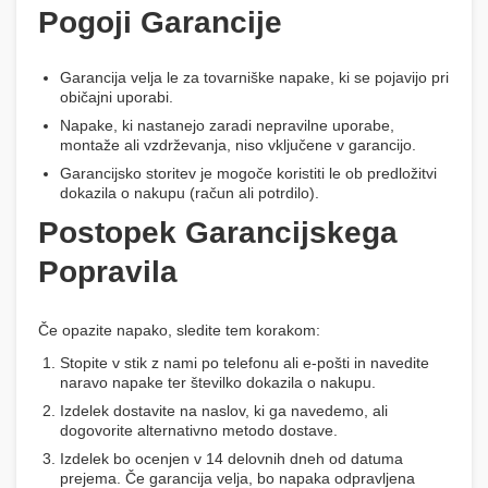
Pogoji Garancije
Garancija velja le za tovarniške napake, ki se pojavijo pri
običajni uporabi.
Napake, ki nastanejo zaradi nepravilne uporabe,
montaže ali vzdrževanja, niso vključene v garancijo.
Garancijsko storitev je mogoče koristiti le ob predložitvi
dokazila o nakupu (račun ali potrdilo).
Postopek Garancijskega
Popravila
Če opazite napako, sledite tem korakom:
Stopite v stik z nami po telefonu ali e-pošti in navedite
naravo napake ter številko dokazila o nakupu.
Izdelek dostavite na naslov, ki ga navedemo, ali
dogovorite alternativno metodo dostave.
Izdelek bo ocenjen v 14 delovnih dneh od datuma
prejema. Če garancija velja, bo napaka odpravljena