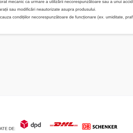
iorat mecanic ca urmare a utilizării necorespunzătoare sau a unui accid
arații sau modificări neautorizate asupra produsului.
cauza condițiilor necorespunzătoare de funcționare (ex. umiditate, praf,
ATE DE: