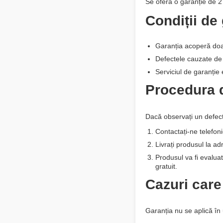
Se oferă o garanție de 2 
Condiții de
Garanția acoperă doar 
Defectele cauzate de 
Serviciul de garanție 
Procedura d
Dacă observați un defect,
Contactați-ne telefoni
Livrați produsul la ad
Produsul va fi evaluat
gratuit.
Cazuri care
Garanția nu se aplică în