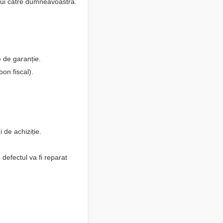
ului către dumneavoastră.
e de garanție.
on fiscal).
 de achiziție.
 defectul va fi reparat