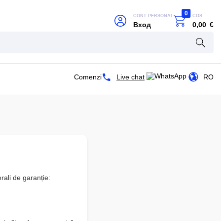
0
CONT PERSONAL
COȘ
Вход
0,00
€
Comenzi
Live chat
RO
rali de garanție: