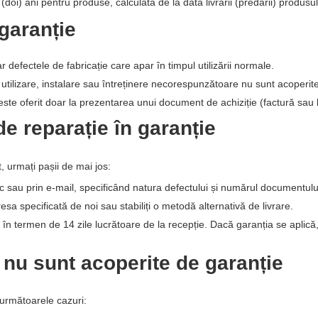
(doi) ani pentru produse, calculată de la data livrării (predării) produs
 garanție
defectele de fabricație care apar în timpul utilizării normale.
utilizare, instalare sau întreținere necorespunzătoare nu sunt acoperit
este oferit doar la prezentarea unui document de achiziție (factură sau b
e reparație în garanție
 urmați pașii de mai jos:
c sau prin e-mail, specificând natura defectului și numărul documentului
resa specificată de noi sau stabiliți o metodă alternativă de livrare.
 în termen de 14 zile lucrătoare de la recepție. Dacă garanția se aplică,
 nu sunt acoperite de garanție
 următoarele cazuri: