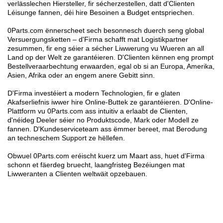
verlässlechen Hiersteller, fir sécherzestellen, datt d'Clienten
Léisunge fannen, déi hire Besoinen a Budget entspriechen.
0Parts.com ënnerscheet sech besonnesch duerch seng global
Versuergungsketten – d'Firma schafft mat Logistikpartner
zesummen, fir eng séier a sécher Liwwerung vu Wueren an all
Land op der Welt ze garantéieren. D'Clienten kënnen eng prompt
Bestellveraarbechtung erwaarden, egal ob si an Europa, Amerika,
Asien, Afrika oder an engem anere Gebitt sinn.
D'Firma investéiert a modern Technologien, fir e glaten
Akafserliefnis iwwer hire Online-Buttek ze garantéieren. D'Online-
Plattform vu 0Parts.com ass intuitiv a erlaabt de Clienten,
d'néideg Deeler séier no Produktscode, Mark oder Modell ze
fannen. D'Kundeserviceteam ass ëmmer bereet, mat Berodung
an techneschem Support ze hëllefen.
Obwuel 0Parts.com eréischt kuerz um Maart ass, huet d'Firma
schonn et fäerdeg bruecht, laangfristeg Bezéiungen mat
Liwweranten a Clienten weltwäit opzebauen.