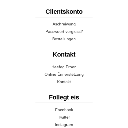
Clientskonto
Aschreiwung
Passwuert vergiess?
Bestellungen
Kontakt
Heefeg Froen
Online Ënnerstëtzung
Kontakt
Follegt eis
Facebook
Twitter
Instagram