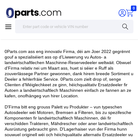
0
0Parts.com ass eng innovativ Firma, déi am Joer 2022 gegrënnt
gouf a spezialiséiert ass op d'Liwwerung vu Autos- a
landwirtschaftlechen Maschinne-Reservedeeler weltwäit. Obwuel
d'Firma relativ nei um Maart ass, huet si séier e Ruff als
zouverlässege Partner gewonnen, dank hirem breede Sortiment u
Deeler a fehlerfräie Service. 0Parts.com zielt drop of, senge
Clienten d'Méiglechkeet ze ginn, héichqualitativ Ersatzdeeler fir
Autoen a landwirtschaftlech Maschinnen einfach ze fannen an ze
kafen, onofhängeg vun hirer Location.
D'Firma bitt eng grouss Palett vu Produkter – vun typeschen
Autosdeeler wéi Motoren, Bremsen a Filteren, bis zu spezifesche
Komponenten fir landwirtschaftlech Maschinnen, déi fir
verschidden Trakteren, Mähdrescher oder aner landwirtschaftlech
Ausrüstung gebraucht ginn. D'Lagerhaiser vun der Firma hunn
souwuel originell wéi och héichqualitativ alternativ Ersatzdeeler vu