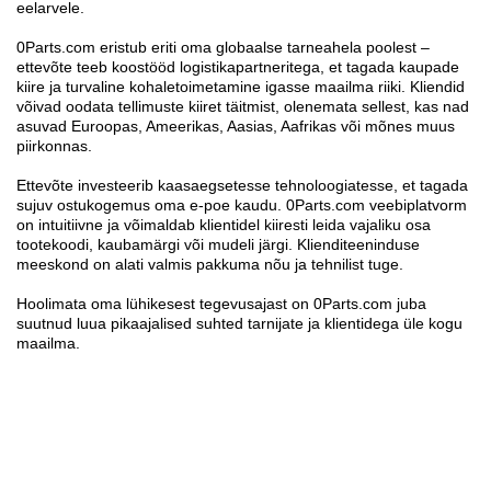
eelarvele.
0Parts.com eristub eriti oma globaalse tarneahela poolest –
ettevõte teeb koostööd logistikapartneritega, et tagada kaupade
kiire ja turvaline kohaletoimetamine igasse maailma riiki. Kliendid
võivad oodata tellimuste kiiret täitmist, olenemata sellest, kas nad
asuvad Euroopas, Ameerikas, Aasias, Aafrikas või mõnes muus
piirkonnas.
Ettevõte investeerib kaasaegsetesse tehnoloogiatesse, et tagada
sujuv ostukogemus oma e-poe kaudu. 0Parts.com veebiplatvorm
on intuitiivne ja võimaldab klientidel kiiresti leida vajaliku osa
tootekoodi, kaubamärgi või mudeli järgi. Klienditeeninduse
meeskond on alati valmis pakkuma nõu ja tehnilist tuge.
Hoolimata oma lühikesest tegevusajast on 0Parts.com juba
suutnud luua pikaajalised suhted tarnijate ja klientidega üle kogu
maailma.