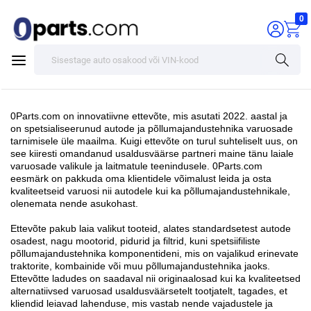
0
0Parts.com on innovatiivne ettevõte, mis asutati 2022. aastal ja
on spetsialiseerunud autode ja põllumajandustehnika varuosade
tarnimisele üle maailma. Kuigi ettevõte on turul suhteliselt uus, on
see kiiresti omandanud usaldusväärse partneri maine tänu laiale
varuosade valikule ja laitmatule teenindusele. 0Parts.com
eesmärk on pakkuda oma klientidele võimalust leida ja osta
kvaliteetseid varuosi nii autodele kui ka põllumajandustehnikale,
olenemata nende asukohast.
Ettevõte pakub laia valikut tooteid, alates standardsetest autode
osadest, nagu mootorid, pidurid ja filtrid, kuni spetsiifiliste
põllumajandustehnika komponentideni, mis on vajalikud erinevate
traktorite, kombainide või muu põllumajandustehnika jaoks.
Ettevõtte ladudes on saadaval nii originaalosad kui ka kvaliteetsed
alternatiivsed varuosad usaldusväärsetelt tootjatelt, tagades, et
kliendid leiavad lahenduse, mis vastab nende vajadustele ja