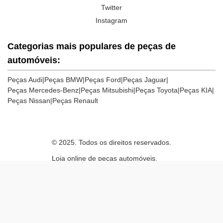
Twitter
Instagram
Categorias mais populares de peças de
automóveis:
Peças Audi
|
Peças BMW
|
Peças Ford
|
Peças Jaguar
|
Peças Mercedes-Benz
|
Peças Mitsubishi
|
Peças Toyota
|
Peças KIA
|
Peças Nissan
|
Peças Renault
© 2025. Todos os direitos reservados.
Loja online de peças automóveis.
Powered by abcp.online