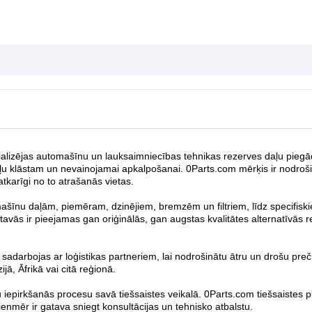
lizējas automašīnu un lauksaimniecības tehnikas rezerves daļu piegādē 
u klāstam un nevainojamai apkalpošanai. 0Parts.com mērķis ir nodrošināt
karīgi no to atrašanās vietas.
šīnu daļām, piemēram, dzinējiem, bremzēm un filtriem, līdz specifis
avās ir pieejamas gan oriģinālās, gan augstas kvalitātes alternatīvās 
darbojas ar loģistikas partneriem, lai nodrošinātu ātru un drošu preču 
jā, Āfrikā vai citā reģionā.
pirkšanās procesu savā tiešsaistes veikalā. 0Parts.com tiešsaistes platf
nmēr ir gatava sniegt konsultācijas un tehnisko atbalstu.