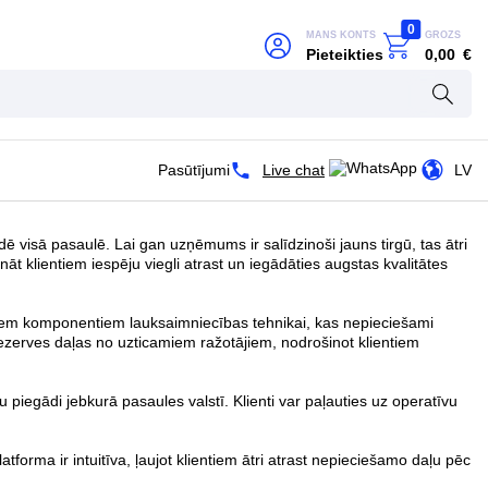
0
MANS KONTS
GROZS
Pieteikties
0,00
€
Pasūtījumi
Live chat
LV
visā pasaulē. Lai gan uzņēmums ir salīdzinoši jauns tirgū, tas ātri
 klientiem iespēju viegli atrast un iegādāties augstas kvalitātes
kiem komponentiem lauksaimniecības tehnikai, kas nepieciešami
rezerves daļas no uzticamiem ražotājiem, nodrošinot klientiem
piegādi jebkurā pasaules valstī. Klienti var paļauties uz operatīvu
orma ir intuitīva, ļaujot klientiem ātri atrast nepieciešamo daļu pēc