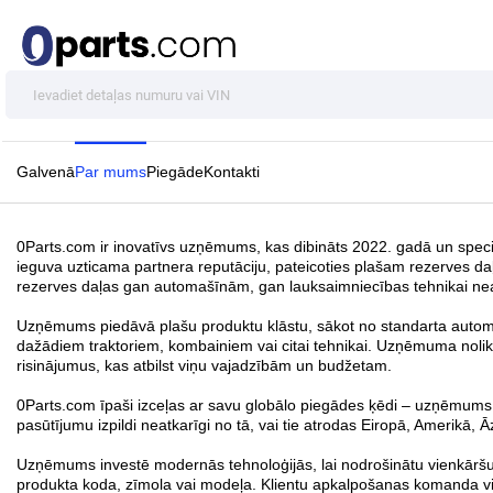
Galvenā
Par mums
Piegāde
Kontakti
0Parts.com ir inovatīvs uzņēmums, kas dibināts 2022. gadā un specia
ieguva uzticama partnera reputāciju, pateicoties plašam rezerves daļ
rezerves daļas gan automašīnām, gan lauksaimniecības tehnikai neat
Uzņēmums piedāvā plašu produktu klāstu, sākot no standarta automa
dažādiem traktoriem, kombainiem vai citai tehnikai. Uzņēmuma nolikt
risinājumus, kas atbilst viņu vajadzībām un budžetam.
0Parts.com īpaši izceļas ar savu globālo piegādes ķēdi – uzņēmums sa
pasūtījumu izpildi neatkarīgi no tā, vai tie atrodas Eiropā, Amerikā, Āzi
Uzņēmums investē modernās tehnoloģijās, lai nodrošinātu vienkāršu ie
produkta koda, zīmola vai modeļa. Klientu apkalpošanas komanda vie